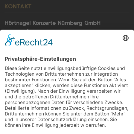
KONTAKT
Hörtnagel Konzerte Nürnberg GmbH
Rosastraße 9
79098 Freiburg
Telefon: 0911 55 80 03
Telefax: 0911 55 04 22
E-Mail:
info@konzerte-hoertnagel.de
NEWSLETTER
Melden Sie sich für unseren Newsletter an und