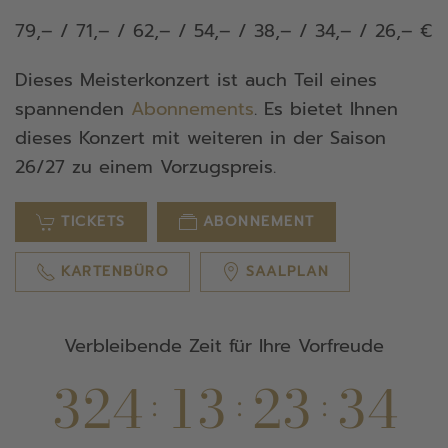
79,– / 71,– / 62,– / 54,– / 38,– / 34,– / 26,– €
Dieses Meisterkonzert ist auch Teil eines
spannenden
Abonnements
. Es bietet Ihnen
dieses Konzert mit weiteren in der Saison
26/27 zu einem Vorzugspreis.
TICKETS
ABONNEMENT
KARTENBÜRO
SAALPLAN
Verbleibende Zeit für Ihre Vorfreude
3
2
4
1
3
2
3
3
3
:
:
: