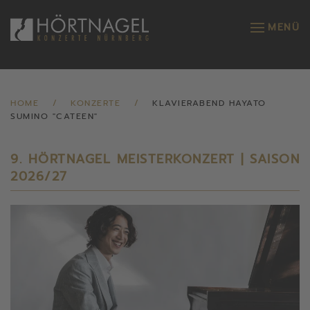
MENÜ
Zum Hauptinhalt springen
HOME
KONZERTE
KLAVIERABEND HAYATO
SUMINO "CATEEN"
9. HÖRTNAGEL MEISTERKONZERT | SAISON
2026/27