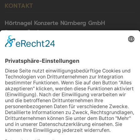
KONTAKT
Hörtnagel Konzerte Nürnberg GmbH
Rosastraße 9
79098 Freiburg
Telefon: 0911 55 80 03
Telefax: 0911 55 04 22
E-Mail:
info@konzerte-hoertnagel.de
NEWSLETTER
Melden Sie sich für unseren Newsletter an und
verpassen Sie keine Konzerte und Neuigkeiten