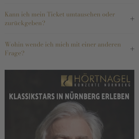
Kann ich mein Ticket umtauschen oder
zurückgeben?
Wohin wende ich mich mit einer anderen
Frage?