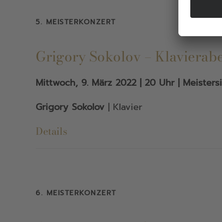
5. MEISTERKONZERT
Grigory Sokolov – Klavierab
Mittwoch, 9. März 2022 | 20 Uhr | Meisters
Grigory Sokolov
| Klavier
Details
6. MEISTERKONZERT