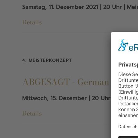
Samstag, 11. Dezember 2021 | 20 Uhr | Meis
Details
4. MEISTERKONZERT
ABGESAGT - German Brass
Mittwoch, 15. Dezember | 20 Uhr | Meisters
Details