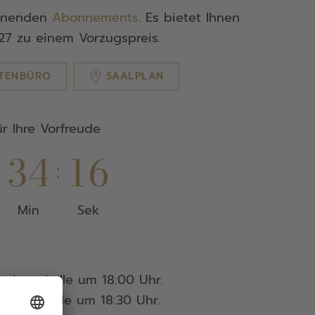
annenden
Abonnements
. Es bietet Ihnen
/27 zu einem Vorzugspreis.
TENBÜRO
SAALPLAN
ür Ihre Vorfreude
3
4
1
5
:
:
Min
Sek
rsingerhalle um 18:00 Uhr.
rsingerhalle um 18:30 Uhr.