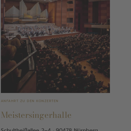
ANFAHRT ZU DEN KONZERTEN
Meistersingerhalle
Schultheißallee 2–4 · 90478 Nürnberg