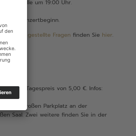
rsingerhalle um 19:00 Uhr.
ten vor Konzertbeginn.
auf
häufig gestellte Fragen
finden Sie
hier
.
den zum Tagespreis von 5,00 €. Infos:
 auf dem großen Parkplatz an der
en Saal. Zwei weitere finden Sie in der