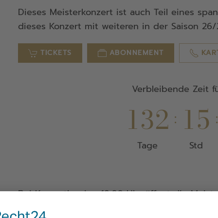
Dieses Meisterkonzert ist auch Teil eines sp
dieses Konzert mit weiteren in der Saison 26
TICKETS
ABONNEMENT
KAR
Verbleibende Zeit f
1
3
2
1
5
:
Tage
Std
Bei Konzertbeginn 19:00 Uhr öffnet die Meiste
Bei Konzertbeginn 19:30 Uhr öffnet die Meiste