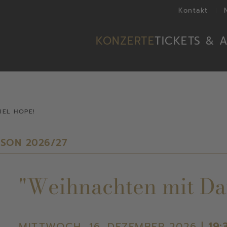
Kontakt
KONZERTE
TICKETS & 
IEL HOPE!
ISON 2026/27
"Weihnachten mit Da
MITTWOCH, 16. DEZEMBER 2026 |
19: