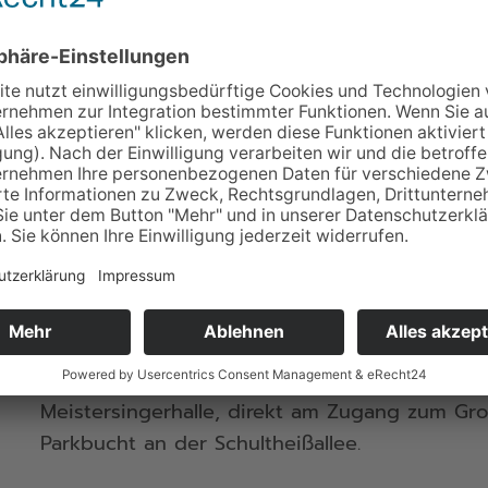
Bei Konzertbeginn 20:00 Uhr öffnet die Meiste
Einlass in den Großen Saal ist jeweils 30 Minu
Infos zu Ihrem
Konzertbesuch
und Antworten 
Meistersingerhalle (Großer Saal)
Schultheißallee 2–4
90478 Nürnberg
Es sind ausreichend Parkmöglichkeiten vorhan
Anfahrt & Parken
.
Für Behinderte befinden sich vier Parkplätze
Meistersingerhalle, direkt am Zugang zum Groß
Parkbucht an der Schultheißallee.