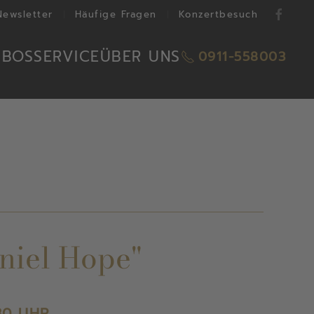
Newsletter
Häufige Fragen
Konzertbesuch
ABOS
SERVICE
ÜBER UNS
0911-558003
niel Hope"
30 UHR