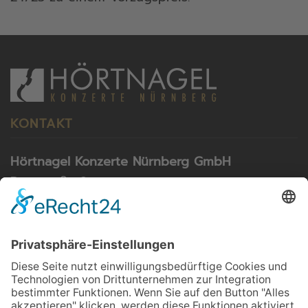
KONTAKT
Hörtnagel Konzerte Nürnberg GmbH
Rosastraße 9
79098 Freiburg
Telefon: 0911 55 80 03
Telefax: 0911 55 04 22
E-Mail:
info@konzerte-hoertnagel.de