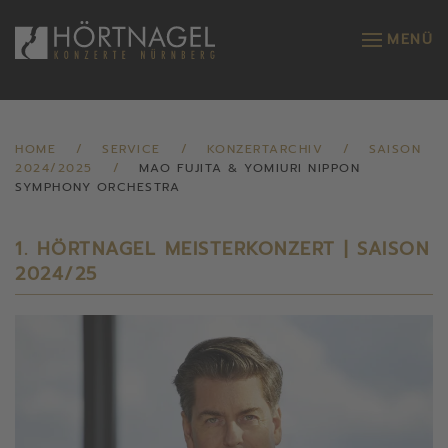
MENÜ
Zum Hauptinhalt springen
HOME
SERVICE
KONZERTARCHIV
SAISON
2024/2025
MAO FUJITA & YOMIURI NIPPON
SYMPHONY ORCHESTRA
1. HÖRTNAGEL MEISTERKONZERT | SAISON
2024/25