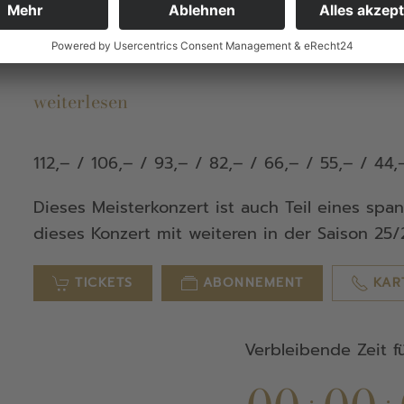
Isar und hat da schon einige Impulse setzen k
"symphonischen Hoagascht", bei dem sich das
Blechblas-Amateure mischte...
weiterlesen
112,– / 106,– / 93,– / 82,– / 66,– / 55,– / 44,
Dieses Meisterkonzert ist auch Teil eines sp
dieses Konzert mit weiteren in der Saison 25
TICKETS
ABONNEMENT
KAR
Verbleibende Zeit f