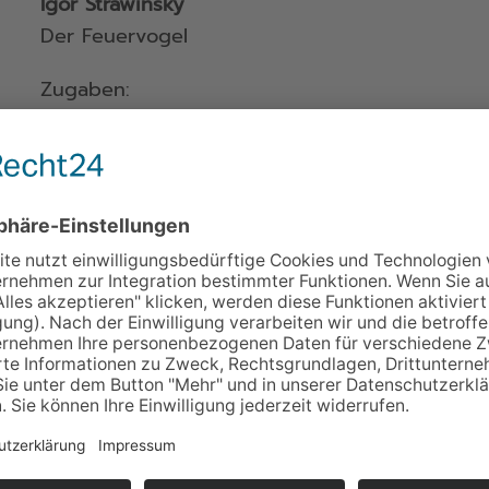
Igor Strawinsky
Der Feuervogel
Zugaben:
Gabriel Fauré
aus Pelléas et Mélisande: La Fileuse
TICKETS KAUFEN
Klangzauber pur
Wer ist brillanter? Der umtriebige Simon Rattl
der Ferrari unter den deutschen Radio-Orche
Schwer zu sagen. Umso schöner, dass sie sich
versprüht der Brite seine menschenfreundlic