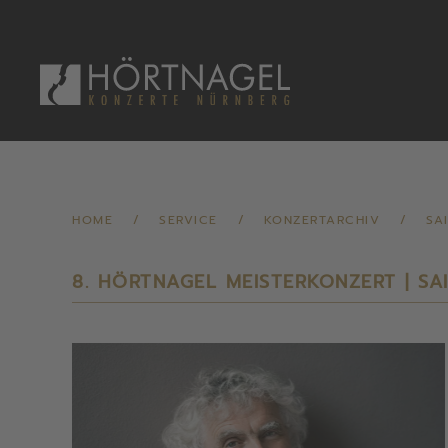
Zum Hauptinhalt springen
HOME
SERVICE
KONZERTARCHIV
SA
8. HÖRTNAGEL MEISTERKONZERT | SA