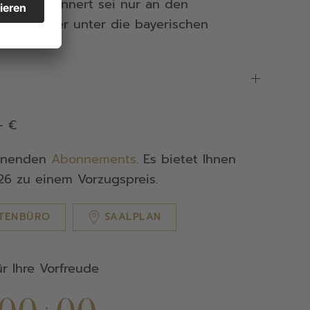
önnen. Erinnert sei nur an den
 Orchester unter die bayerischen
– €
annenden
Abonnements
. Es bietet Ihnen
/26 zu einem Vorzugspreis.
TENBÜRO
SAALPLAN
ür Ihre Vorfreude