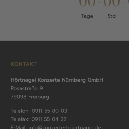
0
0
0
0
:
:
Tage
Std
KONTAKT
Hörtnagel Konzerte Nürnberg GmbH
Rosastraße 9
79098 Freiburg
Telefon: 0911 55 80 03
Telefax: 0911 55 04 22
E-Mail:
info@konzerte-hoertnagel.de